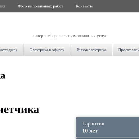
тия
Фото выполненных работ
Контакты
лидер в сфере электромонтажных услуг
 коттеджах
Электрика в офисах
Вызов электрика
Проект эле
ка
четчика
Гарантия
10 лет