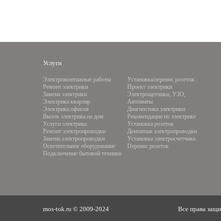
Услуги
Электромонтажные работы
Установка/перенос розеток
Ремонт электрики
Проект электрики
Замена электрики
Электрощетчики, УЗО,
Электрика квартир
Автоматы
Электрика офисов
Диагностика электрики
Вызов электрика на дом
Рекомендации по электрике
Услуги электрика
Установка розеток
Ремонт электропроводки
Демонтаж электропроводки
Замена электропроводки
Установка электросчетчика
Осветительное оборудование
Перенос розеток
Подключение бытовой техники
mos-tok.ru © 2009-2024
Все права защ