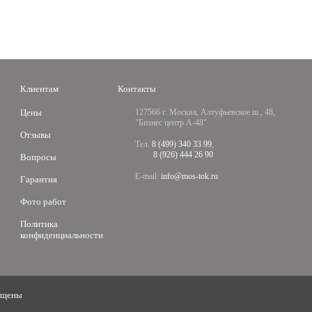
Клиентам
Контакты
Цены
127566 г. Москва, Алтуфьевское ш., 48,
"Бизнес центр А-48"
Отзывы
Тел.
8 (499) 340 33 99
,
8 (926) 444 26 90
Вопросы
E-mail:
info@mos-tok.ru
Гарантия
Фото работ
Политика
конфиденциальности
ищены