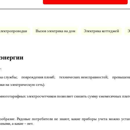
электропроводки
Вызов электрика на дом
Электрика коттеджей
Э
энергии
:
ка службы;
повреждения пломб;
технических неисправностей;
превышени
зки на электрическую сеть).
 многотарифных электросчетчиков позволяет снизить сумму ежемесячных плат
бразие. Рядовые потребители не знают, какие приборы учета можно устанав
ыми, а какие – нет.