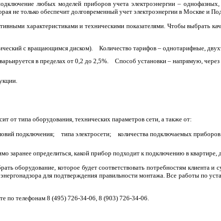
одключение любых моделей приборов учета электроэнергии – однофазных, 
я не только обеспечит долговременный учет электроэнергии в Москве и Под
тивными характеристиками и техническими показателями. Чтобы выбрать ка
ический с вращающимся диском).
Количество тарифов – однотарифные, дву
варьируется в пределах от 0,2 до 2,5%.
Способ установки – напрямую, через 
укции.
ит от типа оборудования, технических параметров сети, а также от:
ловий подключения;
типа электросети;
количества подключаемых приборов
имо заранее определиться, какой прибор подходит к подключению в квартире,
ать оборудование, которое будет соответствовать потребностям клиента и с
 энергонадзора для подтверждения правильности монтажа. Все работы по уст
е по телефонам 8 (495) 726-34-06, 8 (903) 726-34-06.