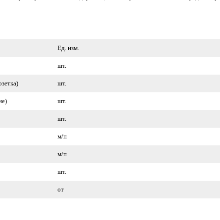
Ед. изм.
шт.
озетка)
шт.
ие)
шт.
шт.
м/п
м/п
шт.
от