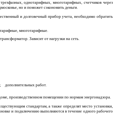
трехфазных, однотарифных, многотарифных, счетчиков через
московье, но и поможет сэкономить деньги.
чественный и долговечный прибор учета, необходимо обратить
хтарифные, многотарифные.
трансформатор. Зависит от нагрузки на сеть.
;
дополнительных работ.
 доме, производственном помещении по нормам энергонадзора.
уществующим стандартам, а также определят место установки,
ановке и подключению выполняются в течение одного рабочего